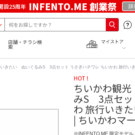
INFENTO.ME 創業祭
詳
開設25周年
マイストア
店舗・チラシ検
索
いきたい ぬいぐるみS 3点セット うさぎハチワレ ちいかわ 旅行いき
HOT !
ちいかわ観光
みS 3点セッ
わ 旅行いき
| ちいかわマ
※INFENTO.ME 限定モデル