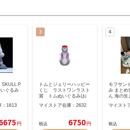
KULL P
トムとジェリーハッピー
モフサンド
 ぬいぐるみ
くじ ラストワンラスト
み まとめ
賞 トムぬいぐるみ(お
ん 海の生
まけ付き)
う
庫：
1613
マイストア在庫：
2632
マイスト
6675
6750
円
円
税込
税込