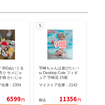
 BIGぬいぐる
宇崎ちゃんは遊びたい！
売り サメにゃ
ω Desktop Cute フィギ
き物 かいじゅ
ュア 宇崎花 15個
ア在庫：
2354
マイストア在庫：
2142
6599
11356
円
円
税込