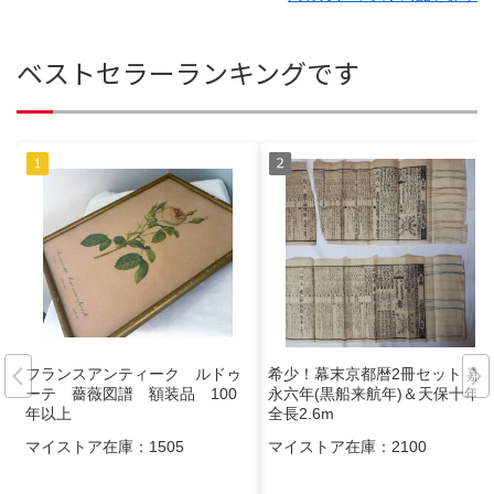
ベストセラーランキングです
フランスアンティーク ルドゥ
希少！幕末京都暦2冊セット 嘉
ーテ 薔薇図譜 額装品 100
永六年(黒船来航年)＆天保十年
年以上
全長2.6m
マイストア在庫：
1505
マイストア在庫：
2100