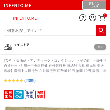
詳しくは
INFENTO.ME
こちら
0
INFENTO.ME
マイストア
変更
TOP
美術品・アンティーク・コレクション
その他
旧外地
通貨セット‼️ 満州中央銀行券 在外銀行券 旧紙幣 古札 植民地 楽天
市場】満州中央銀行券 在外銀行券 丙号券10円 拾圓 10円 康徳11年
(2385)