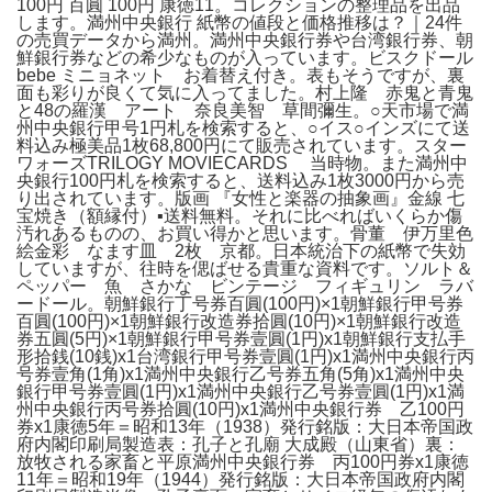
100円 百圓 100円 康徳11。コレクションの整理品を出品
します。満州中央銀行 紙幣の値段と価格推移は？｜24件
の売買データから満州。満州中央銀行券や台湾銀行券、朝
鮮銀行券などの希少なものが入っています。ビスクドール
bebe ミニョネット お着替え付き。表もそうですが、裏
面も彩りが良くて気に入ってました。村上隆 赤鬼と青鬼
と48の羅漢 アート 奈良美智 草間彌生。○天市場で満
州中央銀行甲号1円札を検索すると、○イス○インズにて送
料込み極美品1枚68,800円にて販売されています。スター
ワォーズTRILOGY MOVIECARDS 当時物。また満州中
央銀行100円札を検索すると、送料込み1枚3000円から売
り出されています。版画 『女性と楽器の抽象画』金線 七
宝焼き（額縁付）▪送料無料。それに比べればいくらか傷
汚れあるものの、お買い得かと思います。骨董 伊万里色
絵金彩 なます皿 2枚 京都。日本統治下の紙幣で失効
していますが、往時を偲ばせる貴重な資料です。ソルト＆
ペッパー 魚 さかな ビンテージ フィギュリン ラバ
ードール。朝鮮銀行丁号券百圓(100円)×1朝鮮銀行甲号券
百圓(100円)×1朝鮮銀行改造券拾圓(10円)×1朝鮮銀行改造
券五圓(5円)×1朝鮮銀行甲号券壹圓(1円)x1朝鮮銀行支払手
形拾銭(10銭)x1台湾銀行甲号券壹圓(1円)x1満州中央銀行丙
号券壹角(1角)x1満州中央銀行乙号券五角(5角)x1満州中央
銀行甲号券壹圓(1円)x1満州中央銀行乙号券壹圓(1円)x1満
州中央銀行丙号券拾圓(10円)x1満州中央銀行券 乙100円
券x1康徳5年＝昭和13年（1938）発行銘版：大日本帝国政
府内閣印刷局製造表：孔子と孔廟 大成殿（山東省）裏：
放牧される家畜と平原満州中央銀行券 丙100円券x1康徳
11年＝昭和19年（1944）発行銘版：大日本帝国政府内閣