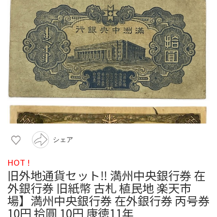
シェア
HOT !
旧外地通貨セット‼️ 満州中央銀行券 在
外銀行券 旧紙幣 古札 植民地 楽天市
場】満州中央銀行券 在外銀行券 丙号券
10円 拾圓 10円 康徳11年