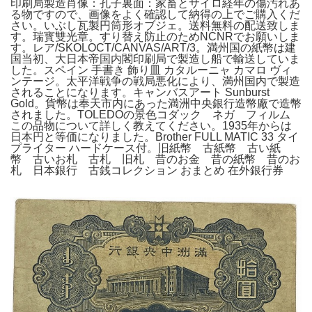
印刷局製造肖像：孔子裏面：家畜とサイロ経年の傷汚れあ
る物ですので、画像をよく確認して納得の上でご購入くだ
さい。いぶし瓦製円筒形オブジェ。送料無料の配送致しま
す。瑞寳雙光章。すり替え防止のためNCNRでお願いしま
す。レア/SKOLOCT/CANVAS/ART/3。満州国の紙幣は建
国当初、大日本帝国内閣印刷局で製造し船で輸送していま
した。スペイン 手書き 飾り皿 カタルーニャ カマロ ヴィ
ンテージ。太平洋戦争の戦局悪化により、満州国内で製造
されることになります。キャンバスアート Sunburst
Gold。貨幣は奉天市内にあった満洲中央銀行造幣廠で造幣
されました。TOLEDOの景色コダック ネガ フィルム
この品物について詳しく教えてください。1935年からは
日本円と等価になりました。Brother FULL MATIC 33 タイ
プライター ハードケース付。旧紙幣 古紙幣 古い紙
幣 古いお札 古札 旧札 昔のお金 昔の紙幣 昔のお
札 日本銀行 古銭コレクション おまとめ 在外銀行券