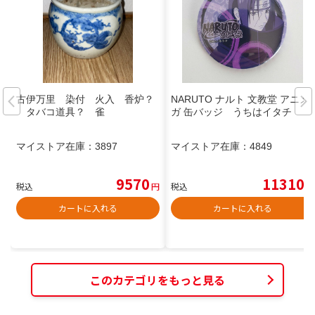
古伊万里 染付 火入 香炉？
NARUTO ナルト 文教堂 アニメ
タバコ道具？ 雀
ガ 缶バッジ うちはイタチ
マイストア在庫：
3897
マイストア在庫：
4849
9570
11310
税込
円
税込
円
カートに入れる
カートに入れる
このカテゴリをもっと見る