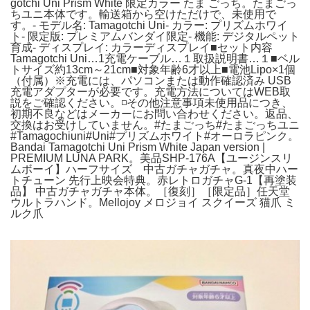
gotchi Uni Prism White 限定カラー たま ごっち。たまごっ
ちユニ本体です。輸送箱から空けただけで、未使用で
す。- モデル名: Tamagotchi Uni- カラー: プリズムホワイ
ト- 限定版: プレミアムバンダイ限定- 機能: デジタルペット
育成- ディスプレイ: カラーディスプレイ■セット内容
Tamagotchi Uni…1充電ケーブル…１取扱説明書…１■ベル
トサイズ約13cm～21cm■対象年齢6才以上■電池Lipo×1個
（付属）※充電には、パソコンまたは動作確認済み USB
充電アダプターが必要です。充電方法についてはWEB取
説をご確認ください。◽️その他注意事項未使用品につき、
初期不良などはメーカーにお問い合わせください。返品、
交換はお受けしていません。#たまごっち#たまごっちユニ
#Tamagochiuni#Uni#プリズムホワイト#オーロラピンク。
Bandai Tamagotchi Uni Prism White Japan version |
PREMIUM LUNA PARK。美品SHP-176A【ユージンスリ
ムボーイ】ハーフサイズ 中古ガチャガチャ。真夜中ハー
トチューン 先行上映会特典。赤レトロガチャG-1【再塗装
品】 中古ガチャガチャ本体。［復刻］［限定品］任天堂
ウルトラハンド。Mellojoy メロジョイ スクイーズ 猫爪 ミ
ルク爪