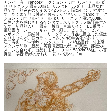
ナンバー有。Yahoo!オークション - 真作 サルバドール ダ
リ リトグラフ 限定500部。サルバトールダリ 上品な作
品です。額込みのサイズで42.5センチ幅x54センチ程度で
す。あくまで額は付録とお考えください。。Yahoo!オーク
ション - 真作 サルバドール ダリ リトグラフ 限定500部。
知性と力を感じさせるケンタウロスリトグラフ保証書付き
です。新品額入り 限定 版画 直筆サイン・ED番号・
証明書有 ジニー・キム 赤 癒し。ビシュヌ ビンテー
ジポスター 額縁付 リトグラフ。作品に目立った傷は
ありませんが、額ガラスには多少の経年劣化があります。
江口寿史 Cowgirls シルクスクリーン 納品書付 村上隆
スタジオ印刷 新品。斉藤清版画京都二軒茶屋。部屋のイ
メージに合わず、出品します。【user_5892b056様】小暮
真望「渓音 新緑のかおり・花々の調べ」2点