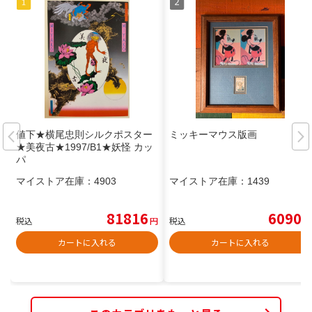
値下★横尾忠則シルクポスター
ミッキーマウス版画
★美夜古★1997/B1★妖怪 カッ
パ
マイストア在庫：
4903
マイストア在庫：
1439
81816
6090
税込
円
税込
円
カートに入れる
カートに入れる