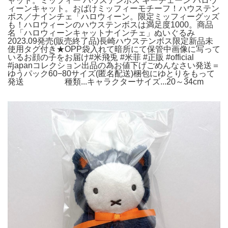
ャット。ミッフィー ハウステンボス キーチェーン ハロウ
ィーンキャット。おばけミッフィーモチーフ！ハウステン
ボス／ナインチェ「ハロウィーン。限定ミッフィーグッズ
も！ハロウィーンのハウステンボスは満足度1000。商品
名「ハロウィーンキャットナインチェ」ぬいぐるみ
2023.09発売(販売終了品)長崎ハウステンボス限定新品未
使用タグ付き★OPP袋入れて暗所にて保管中画像に写って
いるお顔の子をお届け#米飛兎 #米菲 #正販 #official
#japanコレクション出品の為お値下げごめんなさい発送＝
ゆうパック60−80サイズ(匿名配送)梱包にゆとりをもって
発送 種類...キャラクターサイズ...20～34cm