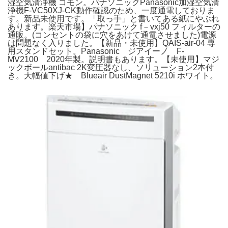
湿空気清浄機 コモン。パナソニックPanasonic加湿空気清
浄機F-VC50XJ-CK動作確認のため、一度通電しておりま
す。新品未使用です。「取っ手」と書いてある紙にやぶれ
あります。楽天市場】パナソニック f－vxj50 フィルターの
通販。(コンセントの袋に穴をあけて通電させました)電源
は問題なく入りました。【新品・未使用】QAIS-air-04 専
用スタンドセット。Panasonic ジアイーノ F-
MV2100 2020年製。説明書もあります。【未使用】マジ
ックボールantibac 2K変圧器なし、ソリューション2本付
き。大幅値下げ★ Blueair DustMagnet 5210i ホワイト。