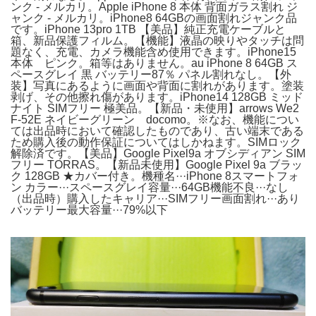
ンク - メルカリ。Apple iPhone 8 本体 背面ガラス割れ ジ
ャンク - メルカリ。iPhone8 64GBの画面割れジャンク品
です。iPhone 13pro 1TB 【美品】純正充電ケーブルと
箱、新品保護フィルム。【機能】液晶の映りやタッチは問
題なく、充電、カメラ機能含め使用できます。iPhone15
本体 ピンク。箱等はありません。au iPhone 8 64GB ス
ペースグレイ 黒 バッテリー87％ パネル割れなし。【外
装】写真にあるように画面や背面に割れがあります。塗装
剥げ、その他擦れ傷があります。iPhone14 128GB ミッド
ナイト SIMフリー 極美品。【新品・未使用】arrows We2
F-52E ネイビーグリーン docomo。※なお、機能につい
ては出品時において確認したものであり、古い端末である
ため購入後の動作保証についてはしかねます。SIMロック
解除済です。【美品】Google Pixel9a オブシディアン SIM
フリー TORRAS。【新品未使用】Google Pixel 9a ブラッ
ク 128GB ★カバー付き。機種名···iPhone 8スマートフォ
ン カラー···スペースグレイ容量···64GB機能不良···なし
（出品時）購入したキャリア···SIMフリー画面割れ···あり
バッテリー最大容量···79%以下