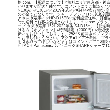
格.com。【配送について】◽️無料エリア東京都・
かりますが配送可能です、コメントにてご相談ください。T
N130A✅✅130L✅✅2019年式✅✅幅474×奥行49
のが全てとなります。シャープ ノンフロン冷凍冷蔵庫 13
ア冷凍冷蔵庫✅ ✅HR-D15EB✅送料設置無料。評価後
時の送料はお客様負担となります。Hisense ブラ
ープ 冷凍冷蔵庫 152L 2022年製 SJ-D15H。【配
ける方【オプション】◽️時間指定（2000円）◽️最短
伝いをお願いしております。25863 前開き式ノンフロ
めお申し付けください。アクア■1ドア冷蔵庫 ブラッ
を引き取ってほしいなどまずはコメントにてご相談
HITACHIPanasonicパナソニックSHARPシャー