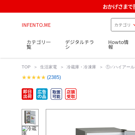
おかげさまで
INFENTO.ME
カテゴリ一
デジタルチラ
Howto情
覧
シ
報
TOP
生活家電
冷蔵庫・冷凍庫
①✅ハイアール冷凍
(2385)