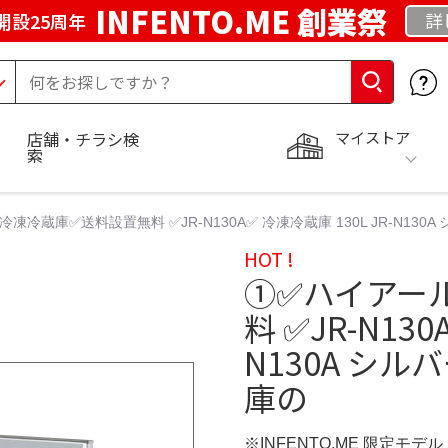
INFENTO.ME 創業祭
詳
開設25周年
マイストア
店舗・チラシ検
索
冷蔵庫✅送料設置無料 ✅JR-N130A✅ 冷凍冷蔵庫 130L JR-N130A 
HOT !
①✅ハイアー
料 ✅JR-N130
N130A シルバ
庫の
※INFENTO.ME 限定モデル