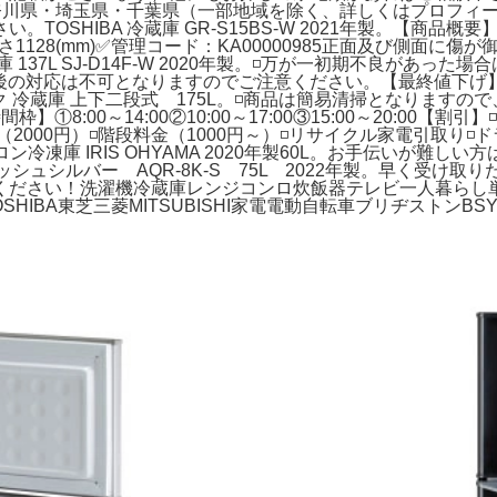
神奈川県・埼玉県・千葉県（一部地域を除く、詳しくはプロフィ
OSHIBA 冷蔵庫 GR-S15BS-W 2021年製。【商品概要
5×高さ1128(mm)✅管理コード：KA00000985正面及び側面
7L SJ-D14F-W 2020年製。◽️万が一初期不良があった場
の対応は不可となりますのでご注意ください。【最終値下げ】Ysele
ック 冷蔵庫 上下二段式 175L。◽️商品は簡易清掃となりますの
送時間枠】①8:00～14:00②10:00～17:00③15:00～20:0
便（2000円）◽️階段料金（1000円～）◽️リサイクル家電引取
ン冷凍庫 IRIS OHYAMA 2020年製60L。お手伝いが難し
シュシルバー AQR-8K-S 75L 2022年製。早く受け
ください！洗濯機冷蔵庫レンジコンロ炊飯器テレビ一人暮らし
プTOSHIBA東芝三菱MITSUBISHI家電電動自転車ブリヂストンBS