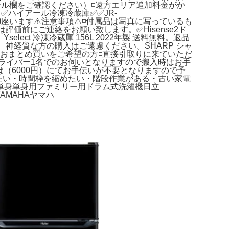
ール欄をご確認ください）◽️遠方エリア追加料金がか
】✅ハイアール冷凍冷蔵庫✅✅JR-
に傷が御座います⚠️注意事項⚠️◽️付属品は写真に写っているも
合は評価前にご連絡をお願い致します。✅Hisense2ド
ct 冷凍冷蔵庫 156L 2022年製 送料無料。返品
で、神経質な方の購入はご遠慮ください。SHARP シャ
0【割引】◽️おまとめ買いをご希望の方◽️直接引取りに来ていただ
り◽️ドライバー1名でのお伺いとなりますので搬入時はお手
い方は（6000円）にてお手伝いが不要となりますので予
取りたい・時間枠を縮めたい・階段作業がある・古い家電
単身単身用ファミリー用ドラム式洗濯機日立
YAMAHAヤマハ