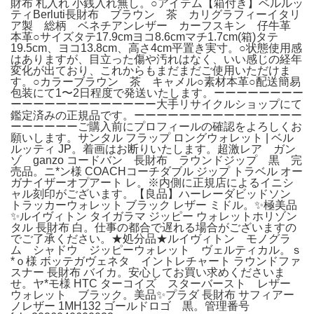
財布 札入れ 小銭入れ無し。○アイテム【箱付き】ベルルッ
ティBerluti長財布 ブラウン 茶 カリグラフィーイタリ
ア製 総柄 ベネチアンレザー カーフスキン 仔牛革
本革○サイズタテ17.9cmヨコ8.6cmマチ1.7cm(箱)タテ
19.5cm、ヨコ13.8cm、高さ4cm平置き実寸。○状態使用感
はありますが、目立った傷や汚れはなく、いい感じの経年
変化が出ており、これからもまだまだご使用いただけま
す。○カラーブラウン 茶 キャメル○素材本革○配送簡易
包装にて1〜2日程度で発送いたします。ーーーーーーーー
ーーーーーーーーーーーーー大手リサイクルショップにて
鑑定済みの正規品です。ーーーーーーーーーーーーーーー
ーーーーーーご購入前にプロフィールの確認をよろしくお
願いします。サンタル フラップ ロングウォレット | ベル
ルッティ JP。着画はお断りいたします。超激レア ガン
ゾ ganzo コードバン 長財布 ラウンドジップ 黒 完
売品。ニ*ン様 COACHコーチダブル ジップ トラベル オー
ガナイザーオプアート レ。※内側に正規店によるイニシ
ャル刻印がございます。【良品】ハーレーダビッドソン
トラッカーウォレット ブラック レザー ミドル。✨極美品
✨ルイヴィトン タイガラマ ジッピー ウォレットホリゾン
タル 長財布 白。仕事の都合で遅れる場合がございますの
でご了承ください。★処分品★ルイヴィトン モノグラ
ム シャドウ ジッピーウォレット ヴェルティカル。ｓ
*ｏ様 ボッテガヴェネタ イントレチャート ラウンドファ
スナー 長財布 バイカ。安心してお買い求めくださいま
せ。ヤ*モ様 HTC ターコイズ スターバースト レザー
ウォレット ブラック。美品✨プラダ 長財布 サフィアー
ノレザー 1MH132 ゴールドロゴ 黒。管理番号