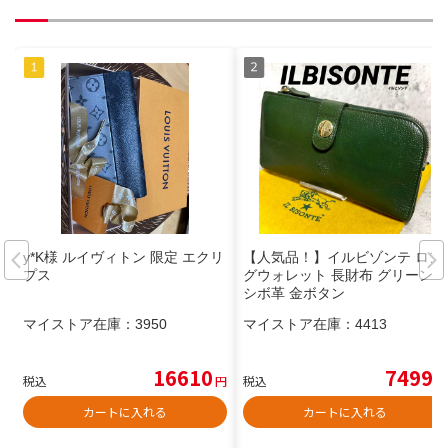
y*K様 ルイヴィトン 限定 エクリ
【人気品！】イルビゾンテ ロン
プス
グウォレット 長財布 グリーン
シボ革 金ボタン
マイストア在庫：
3950
マイストア在庫：
4413
16610
7499
税込
円
税込
円
カートに入れる
カートに入れる