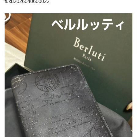
fuku2026040600022