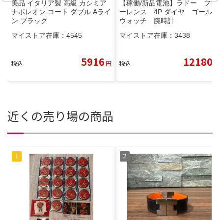
美品 イタリア製 高級 カシミア
【稼働/新品電池】ラドー フロ
ナポレオン コート ダブル Aライ
ーレンス 4P ダイヤ ゴールド
ン ブラック
ウォッチ 腕時計
マイストア在庫：
4545
マイストア在庫：
3438
5916
12180
税込
円
税込
円
近くの売り場の商品