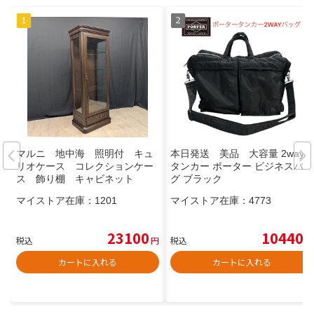
マルニ 地中海 照明付 キュ
本日発送 美品 大容量 2way
リオケース コレクションケー
タンカー ポーター ビジネスバッ
ス 飾り棚 キャビネット
グ ブラック
マイストア在庫：
1201
マイストア在庫：
4773
23100
10440
税込
円
税込
円
カートに入れる
カートに入れる