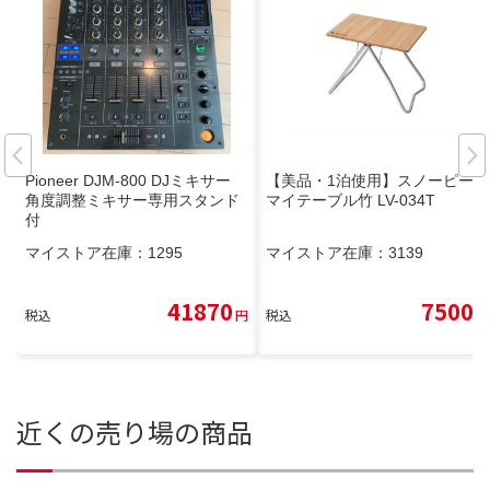
Pioneer DJM-800 DJミキサー
【美品・1泊使用】スノーピーク
角度調整ミキサー専用スタンド
マイテーブル竹 LV-034T
付
マイストア在庫：
1295
マイストア在庫：
3139
41870
7500
税込
円
税込
円
近くの売り場の商品