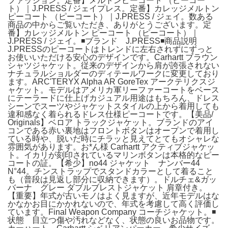
ファッション。定番】メルトンピーコート （ピーコー
ト）｜J.PRESS / ジェイプレス。定番】カレッジメルトン
ピーコート （ピーコート）｜J.PRESS / ジェイ。数ある
商品の中からご覧いただき、ありがとうございます。定
番】カレッジメルトン ピーコート （ピーコート）｜
J.PRESS / ジェイ。◾️ブランド J.PRESS◾️商品説明
J.PRESSのピーコートはトレンドに左右されずにずっと
お使いいただける安心のデザインです。Carhartt ブラウン
シャツジャケット。従来のデザインから肩が誇張されない
ナチュラルショルダーのディテールワークに変更しており
ます。ARC'TERYX Alpha AR GoreTex アークテリクスジ
ャケット。モデルはアメリカ軍リーファーコートをベース
にテーラードに仕上げカジュアル用途はもちろん、ドレス
シーンでスーツやジャケットスタイルの上から着用しても
違和感なく着られるドレス仕様ピーコートです。【美品/
Originals】ベロア トラックジャケット。ブランドのアイ
コンである赤い裏地はフロントボタンはオープンで着用し
ている時や、脱いだ時にチラッと見えてとてもオシャレな
雰囲気があります。お*ん様 Carhartt アクティブジャケッ
ト。イカリが刻印されているマリンボタンは本格的なピー
コートの証。【希少】no44 ジャケット ナンバー44
N°44。チンストラップでスタンドカラーとして着ること
も（普段は見返し部分に収納できます）。ドルチェ&ガッ
バーナ グレー ダブルブレストジャケット 肩章付き。
【重要】年式が古いモノはよく見ますが、近年モデルはな
かなかお目にかかれないので、年式を考慮して高く評価し
ています。Final Weapon Company コーチジャケット。◾️
状態 目立つ傷や汚れなどなく、状態の良いお品物です。