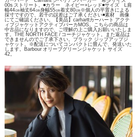
カーハート Carhartt シベリアンパーカー 希少サイズ
00s ストリート。◾️カラー ネイビー×レッド◾️サイズ L肩
幅44㎝袖丈64㎝身幅55㎝着丈80㎝※個人の平置きによる
採寸ですので、若干の誤差はご了承ください◾️素材 画像
にてご確認ください。【美品】carharttカーハート アクテ
ィブジャケットアクティブパーカMOS。こちらの商品は
中古品になりますので、ご理解の上ご購入お願いいたしま
す。THE NORTH FACE / コーチジャケット。また返品は
できませんのでご了承下さい。ブラック ジップアップジ
ャケット。※配送についてコンパクトに畳んで、発送いた
します。Barbour オリーブグリーンジャケット サイズ
42。