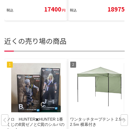
17400
18975
税込
円
税込
円
近くの売り場の商品
ノロ HUNTER✖️HUNTER 1番
ワンタッチタープテント 2.5m×
くじのB賞ゼノとC賞のシルバの
2.5m 横幕付き