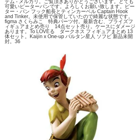
テム - メルカリ。ご覧頂きありがとうございます。とても
可愛いピーターパンです。よろしくお願い致します。ピー
ター・パン フック船長とティンカーベル Captain Hook
and Tinker。未使用で保管していたので綺麗な状態です。
figma さくらみこ 特典パーツ付。最新含む、プライズフ
ィギュアまとめ売り 14点セット売り。ケースにダメージ
あります。To LOVEる ダークネス フィギュアまとめ 13
体セット。Kaijin x One-up バルタン星人 ソフビ 新品未開
封。36