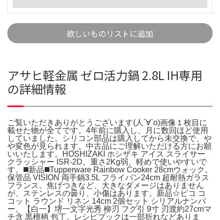
欲しいものリストに追加
アサヒ軽金属 ゼロ活力鍋 2.8L IH専用
の詳細情報
ご覧いただきありがとうございます(人´∀︎`o)画像１枚目に
載せた物が全てです。4年前に購入し、月に数回ほど使用
していました。シリコン部品は購入してから未交換で、や
や変色が見られます。中古品にご理解いただける方にお願
いいたします。HOSHIZAKI ホシザキ アイス スライサー
クラッシャー ISR-2D。重さ2Kg弱、軽めで使いやすいで
す。◼️新品◼️Tupperware Rainbow Cooker 28cmウォック。
保管品 VISION 両手鍋3.5L フライパン24cm 超耐熱ガラス
フランス。焦げつきなど、大きなダメージはありません
が、ステンレスの曇り、小傷はあります。新品☆ピコ コ
コット ラウンド リネン 14cm 2個セット シリアルナンバ
ー。【白一】堺一文字光秀 柳刃 フグ引 9寸 刃渡約27cmマ
チ含 黒檀柄 包丁。レシピブックは一部折れなどありま