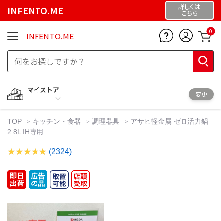
詳しくは
INFENTO.ME
こちら
0
INFENTO.ME
マイストア
変更
TOP
キッチン・食器
調理器具
アサヒ軽金属 ゼロ活力鍋
2.8L IH専用
(2324)