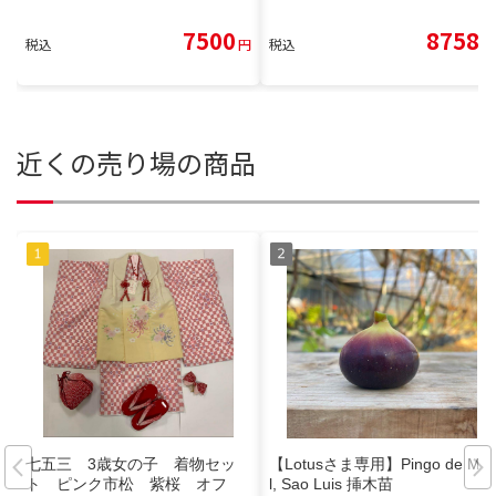
7500
8758
税込
円
税込
円
近くの売り場の商品
七五三 3歳女の子 着物セッ
【Lotusさま専用】Pingo de Me
ト ピンク市松 紫桜 オフ
l, Sao Luis 挿木苗