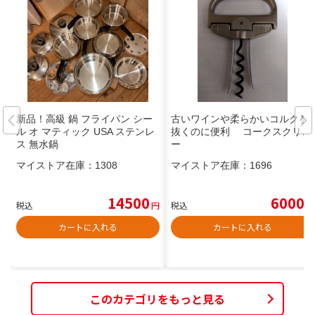
新品！高級 鍋 フライパン シー
古いワインや柔らかいコルクを
ル オ マティック USA ステンレ
抜くのに便利 コークスクリュ
ス 無水鍋
ー
マイストア在庫：
1308
マイストア在庫：
1696
14500
6000
税込
円
税込
円
カートに入れる
カートに入れる
このカテゴリをもっと見る