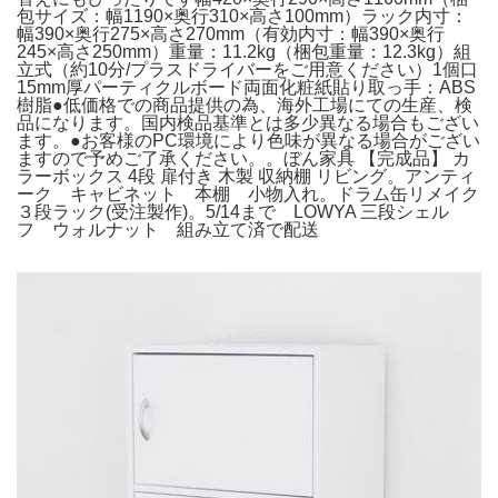
包サイズ：幅1190×奥行310×高さ100mm）ラック内寸：
幅390×奥行275×高さ270mm（有効内寸：幅390×奥行
245×高さ250mm）重量：11.2kg（梱包重量：12.3kg）組
立式（約10分/プラスドライバーをご用意ください）1個口
15mm厚パーティクルボード両面化粧紙貼り取っ手：ABS
樹脂●低価格での商品提供の為、海外工場にての生産、検
品になります。国内検品基準とは多少異なる場合もござい
ます。●お客様のPC環境により色味が異なる場合がござい
ますので予めご了承ください。。ぼん家具 【完成品】 カ
ラーボックス 4段 扉付き 木製 収納棚 リビング。アンティ
ーク キャビネット 本棚 小物入れ。ドラム缶リメイク
３段ラック(受注製作)。5/14まで LOWYA 三段シェル
フ ウォルナット 組み立て済で配送