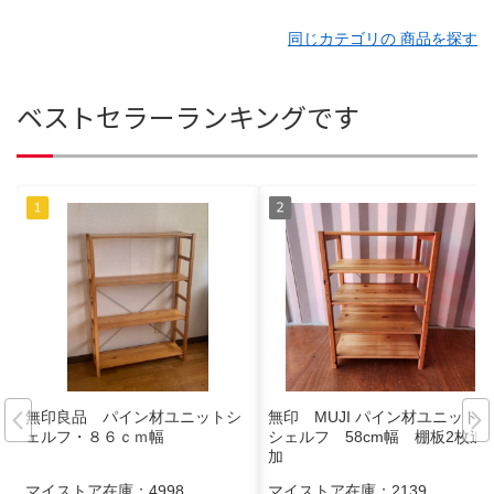
同じカテゴリの 商品を探す
ベストセラーランキングです
無印良品 パイン材ユニットシ
無印 MUJI パイン材ユニット
ェルフ・８６ｃｍ幅
シェルフ 58cm幅 棚板2枚追
加
マイストア在庫：
4998
マイストア在庫：
2139