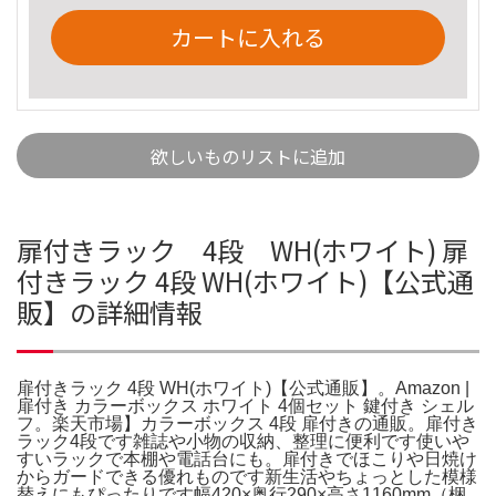
カートに入れる
欲しいものリストに追加
扉付きラック 4段 WH(ホワイト) 扉
付きラック 4段 WH(ホワイト)【公式通
販】の詳細情報
扉付きラック 4段 WH(ホワイト)【公式通販】。Amazon |
扉付き カラーボックス ホワイト 4個セット 鍵付き シェル
フ。楽天市場】カラーボックス 4段 扉付きの通販。扉付き
ラック4段です雑誌や小物の収納、整理に便利です使いや
すいラックで本棚や電話台にも。扉付きでほこりや日焼け
からガードできる優れものです新生活やちょっとした模様
替えにもぴったりです幅420×奥行290×高さ1160mm（梱