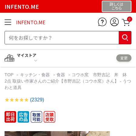
詳しくは
INFENTO.ME
こちら
0
INFENTO.ME
マイストア
変更
TOP
キッチン・食器
食器
コウホ窯 市野吉記 丼 鉢
2点 取扱い作家さんのご紹介【市野吉記（コウホ窯）さん】 - うつ
わと道具
(2329)