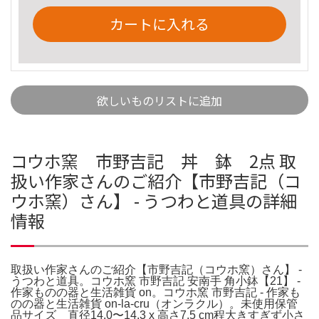
カートに入れる
欲しいものリストに追加
コウホ窯 市野吉記 丼 鉢 2点 取
扱い作家さんのご紹介【市野吉記（コ
ウホ窯）さん】 - うつわと道具の詳細
情報
取扱い作家さんのご紹介【市野吉記（コウホ窯）さん】 -
うつわと道具。コウホ窯 市野吉記 安南手 角小鉢【21】 -
作家ものの器と生活雑貨 on。コウホ窯 市野吉記 - 作家も
のの器と生活雑貨 on-la-cru（オンラクル）。未使用保管
品サイズ 直径14.0〜14.3 x 高さ7.5 cm程大きすぎず小さ