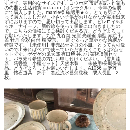
すぎず、実用的なサイズです。コウホ窯 市野吉記 - 作家も
のの器と生活雑貨 on-la-cru（オンラクル）。今年の個展
にて購入しました。mamie様 確認用★☆。とても気に入
って購入しましたが、小さい子供がおりなかなか実用出来
ずにおりますので、思い切って出品します。ビレロイ&ボ
ッホ ナイーフ。新幹線を使って個展に出向きましたの
で、こちらの価格にてご検討くださる方、どうぞよろしく
お願いいたします。九谷 九谷焼 光崖 光崖釜 扇型 赤絵 孔
雀 牡丹 金彩 向付 扇 変形。一周ぐるっと華やかな絵柄が
特徴です。【未使用】非売品☆ネコの小皿。とっても可愛
いので出来ればペアで使っていただきたくこちらは2点セ
ットです。ゲゲゲの鬼太郎 有田焼 丼ぶり茶碗 8個セッ
ト。バラ売り希望の方はお申し付けください。【香川漆
器 蒟醤塗 小櫃セット】天然木製 未使用/長期保管
品。どうぞよろしくお願いいたします。A1056 古伊万
里 懐石道具 錦手 窓絵流水菖蒲紋様 隅入長皿 2
枚。