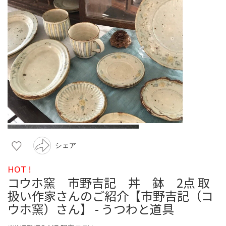
シェア
HOT !
コウホ窯 市野吉記 丼 鉢 2点 取
扱い作家さんのご紹介【市野吉記（コ
ウホ窯）さん】 - うつわと道具