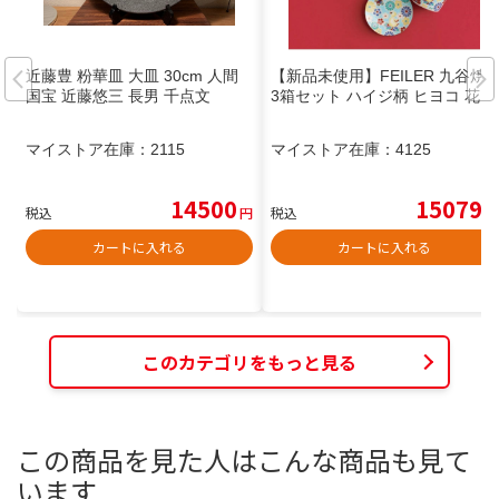
近藤豊 粉華皿 大皿 30cm 人間
【新品未使用】FEILER 九谷焼
国宝 近藤悠三 長男 千点文
3箱セット ハイジ柄 ヒヨコ 花
マイストア在庫：
2115
マイストア在庫：
4125
14500
15079
税込
円
税込
円
カートに入れる
カートに入れる
このカテゴリをもっと見る
この商品を見た人はこんな商品も見て
います