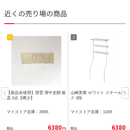
近くの売り場の商品
【新品未使用】望雲 濱中史朗 板
山崎実業 ホワイト スチールラッ
皿 3点【稀少】
ク 3段
マイストア在庫：
2886
マイストア在庫：
1169
6380
6380
税込
円
税込
円