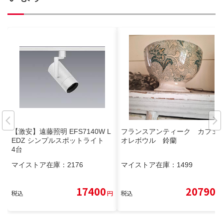
【激安】遠藤照明 EFS7140W L
フランスアンティーク カフェ
EDZ シンプルスポットライト
オレボウル 鈴蘭
4台
マイストア在庫：
2176
マイストア在庫：
1499
17400
20790
税込
円
税込
円