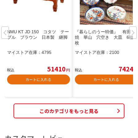
NMU KT JD 150 コタツ テー
『暮らしのうー特価』 有田
ブル ブラウン 日本製 継脚
焼 華山 穴空き 大皿 6種6
枚
マイストア在庫：
4795
マイストア在庫：
2100
51410
7424
税込
円
税込
円
カートに入れる
カートに入れる
このカテゴリをもっと見る