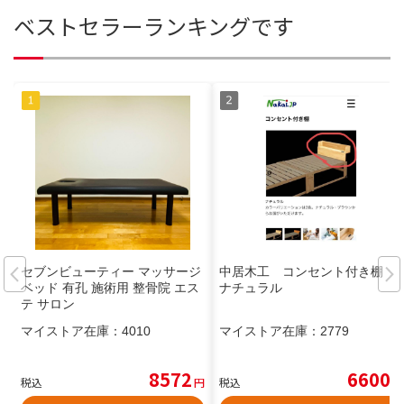
ベストセラーランキングです
セブンビューティー マッサージ
中居木工 コンセント付き棚
ベッド 有孔 施術用 整骨院 エス
ナチュラル
テ サロン
マイストア在庫：
4010
マイストア在庫：
2779
8572
6600
税込
円
税込
円