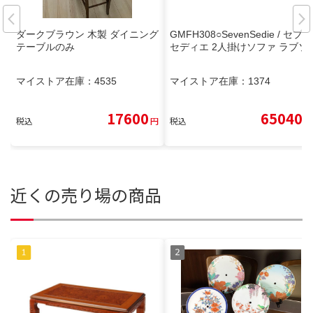
ダークブラウン 木製 ダイニング
GMFH308○SevenSedie / セブン
テーブルのみ
セディエ 2人掛けソファ ラブソ
マイストア在庫：
4535
マイストア在庫：
1374
17600
65040
税込
円
税込
円
近くの売り場の商品