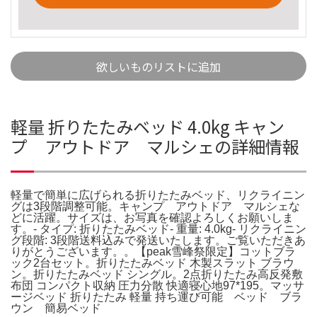
欲しいものリストに追加
軽量 折りたたみベッド 4.0kg キャン
プ アウトドア マルシェの詳細情報
軽量で簡単に広げられる折りたたみベッド、リクライニン
グは3段階調整可能。キャンプ アウトドア マルシェな
どに活躍。サイズは、お写真を確認よろしくお願いしま
す。- タイプ: 折りたたみベッド- 重量: 4.0kg- リクライニン
グ段階: 3段階送料込みで発送いたします。ご覧いただきあ
りがとうございます。。【peak雪峰祭限定】コットブラ
ック2台セット。折りたたみベッド 木製スラット ブラウ
ン。折りたたみベッド シングル。2点折りたたみ高反発敷
布団 コンパクト収納 圧力分散 快適寝心地97*195。マッサ
ージベッド 折りたたみ 軽量 持ち運び可能 ベッド ブラ
ウン 簡易ベッド