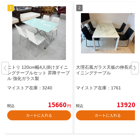
ニトリ 120cm幅4人掛けダイニ
大理石風ガラス天板の伸長式ダ
ングテーブルセット 昇降テーブ
イニングテーブル
ル 強化ガラス製
マイストア在庫：
3240
マイストア在庫：
1761
15660
13920
税込
円
税込
円
カートに入れる
カートに入れる