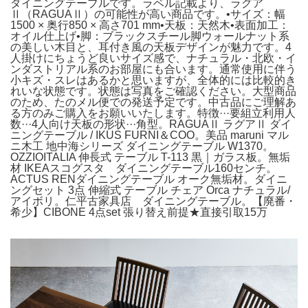
ダイニングテーブルです。ラベル記載より、ラグア
Ⅱ（RAGUAⅡ）の可能性が高い商品です。•サイズ：幅
1500 × 奥行850 × 高さ701 mm•天板：天然木•表面加工：
オイル仕上げ•脚：ブラックスチール脚ウォールナット系
の美しい木目と、耳付き風の天板デザインが魅力です。4
人掛けにちょうど良いサイズ感で、ナチュラル・北欧・イ
ンダストリアル系のお部屋にも合います。通常使用に伴う
小キズ・スレはあるかと思いますが、全体的には比較的き
れいな状態です。状態は写真をご確認ください。大型商品
のため、たのメル便での発送予定です。中古品にご理解あ
る方のみご購入をお願いいたします。特徴···要組立利用人
数···4人向け天板の形状···角型。RAGUAⅡ ラグアⅡ ダイ
ニングテーブル / IKUS FURNI＆COO。美品 maruni マル
ニ木工 地中海シリーズ ダイニングテーブル W1370。
OZZIOITALIA 伸長式 テーブル T-113 黒｜ガラス板。無垢
材 IKEAスコグスタ ダイニングテーブル160センチ。
ACTUS RENダイニングテーブル オーク無垢材。ダイニ
ングセット 3点 伸縮式 テーブル チェア Orca ナチュラル/
アイボリ。仁平古家具店 ダイニングテーブル。【廃番・
希少】CIBONE 4点set 張り替え前提★直接引取15万