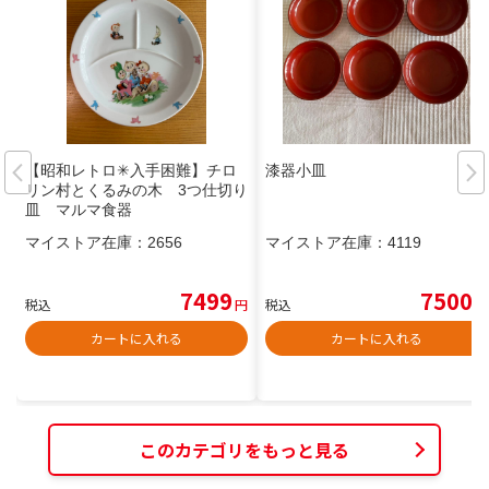
【昭和レトロ✳︎入手困難】チロ
漆器小皿
リン村とくるみの木 3つ仕切り
皿 マルマ食器
マイストア在庫：
2656
マイストア在庫：
4119
7499
7500
税込
円
税込
円
カートに入れる
カートに入れる
このカテゴリをもっと見る