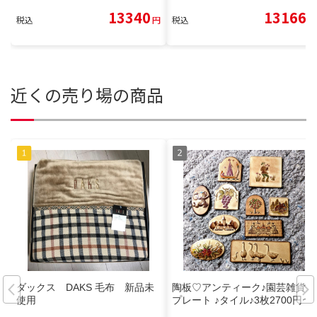
13340
13166
税込
円
税込
円
近くの売り場の商品
ダックス DAKS 毛布 新品未
陶板♡アンティーク♪園芸雑貨 ♪
使用
プレート ♪タイル♪3枚2700円〜