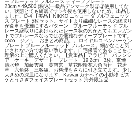
ーフルーテッド フルレース ディーププレート
23cm￥49,500 (税込)一級品デンマーク製ほぼ使用してな
い、状態とても綺麗です✨今後も使用しないため、出品し
ました。D-4 【美品】NIKKO ニッコー ダブルフェニック
ス プレート 5枚セット。サイトより繊細なレースの縁取り
が食卓を優雅にするパターン ブルーフルーテッド フル
レース縁取りにあけられたレース状の穴がとてもエレガン
トでフルレースならではの優雅なディーププレートです。
coco ジノリ おまとめ商品。。ロイヤルコペンハーゲン
プレート ブルーフルーテッド フルレース。細かなこと気
にされない方でお願い致します。自宅保管であることをご
理解の上ご購入ください。【貴重品】アラビア バレンシ
ア ケーキ デザート プレート 19.2cm 3枚。京焼
清水焼 加藤雲泉 黄南京 草花彫輪花六角向付 花唐
草 六角鉢 三客組。お料理をさらに引き立てます。少し
大きめの深皿になります。Kawaii カナヘイの小動物 ピス
ケとうさぎフェイスプレートセット 海外限定品