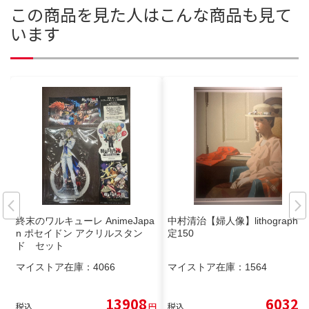
この商品を見た人はこんな商品も見て
います
終末のワルキューレ AnimeJapa
中村清治【婦人像】lithograph限
n ポセイドン アクリルスタン
定150
ド セット
マイストア在庫：
4066
マイストア在庫：
1564
13908
6032
税込
円
税込
円