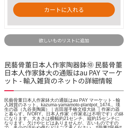
カートに入れる
欲しいものリストに追加
民藝骨董日本人作家陶器鉢⑩ 民藝骨董
日本人作家鉢大の通販はau PAY マーケ
ット - 輸入雑貨のネットの詳細情報
民藝骨董日本人作家鉢大の通販はau PAY マーケット - 輸
入雑貨のネット。kazuma-yamamoto-plantpot_1474.。瑛
生の器（九谷美陶園）｜吉田屋手椿文様大鉢 ｜作家の器
と暮らす。IVORY。日本人作家（作家名は不明です）の鉢
になります。大きさは横幅約21センチ、縦約15センチに
なります。欠けやヒビはありませんが、古いものですの
で、多少の汚れや傷などはご了承ください。#骨董#民藝#