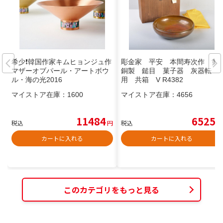
希少❗️韓国作家キムヒョンジュ作
彫金家 平安 本間寿次作 黄
マザーオブパール・アートボウ
銅製 鎚目 菓子器 灰器転
ル・海の光2016
用 共箱 V R4382
マイストア在庫：
1600
マイストア在庫：
4656
11484
6525
税込
円
税込
円
カートに入れる
カートに入れる
このカテゴリをもっと見る