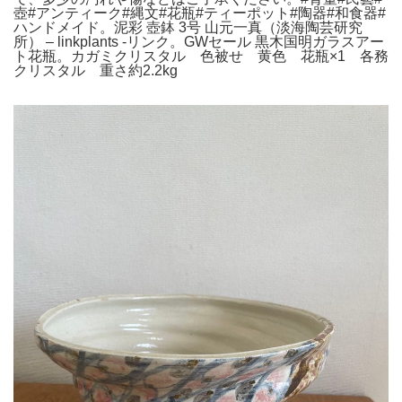
壺#アンティーク#縄文#花瓶#ティーポット#陶器#和食器#
ハンドメイド。泥彩 壺鉢 3号 山元一真（淡海陶芸研究
所） – linkplants -リンク。GWセール 黒木国明ガラスアー
ト花瓶。カガミクリスタル 色被せ 黄色 花瓶×1 各務
クリスタル 重さ約2.2kg