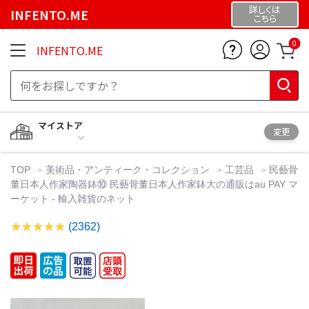
詳しくは
INFENTO.ME
こちら
0
INFENTO.ME
マイストア
変更
TOP
美術品・アンティーク・コレクション
工芸品
民藝骨
董日本人作家陶器鉢⑩ 民藝骨董日本人作家鉢大の通販はau PAY マ
ーケット - 輸入雑貨のネット
(2362)