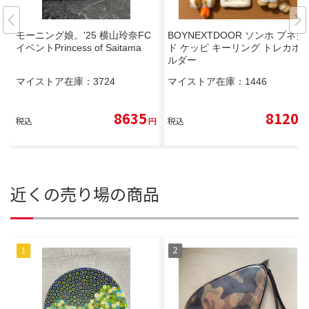
モーニング娘。'25 横山玲奈FC
BOYNEXTDOOR ソンホ プネク
イベントPrincess of Saitama
ド ケッピ キーリング トレカホ
ルダー
マイストア在庫：
3724
マイストア在庫：
1446
8635
8120
税込
円
税込
円
近くの売り場の商品