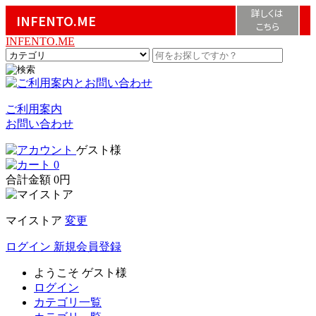
詳しくは
INFENTO.ME
こちら
INFENTO.ME
ご利用案内
お問い合わせ
ゲスト様
0
合計金額
0円
マイストア
変更
ログイン
新規会員登録
ようこそ
ゲスト様
ログイン
カテゴリ一覧