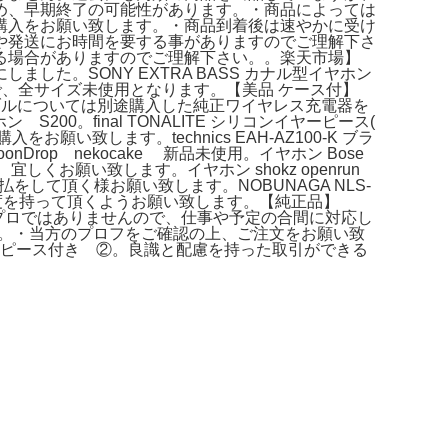
め、早期終了の可能性があります。・商品によっては
購入をお願い致します。・商品到着後は速やかに受け
や発送にお時間を要する事がありますのでご理解下さ
る場合がありますのでご理解下さい。。楽天市場】
する事にしました。SONY EXTRA BASS カナル型イヤホン
たので、全サイズ未使用となります。【美品 ケース付】
。充電ケーブルについては別途購入した純正ワイヤレス充電器を
0。final TONALITE シリコンイヤーピース(
致します。technics EAH-AZ100-K ブラ
op nekocake 新品未使用。イヤホン Bose
宜しくお願い致します。イヤホン shokz openrun
支払をして頂く様お願い致します。NOBUNAGA NLS-
引き交渉は節度を持って頂くようお願い致します。【純正品】
き。・当方はプロではありませんので、仕事や予定の合間に対応し
 充電ケース付き。・当方のプロフをご確認の上、ご注文をお願い致
品イヤーピース付き ②。良識と配慮を持った取引ができる