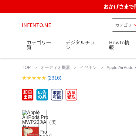
おかげさまで
INFENTO.ME
カテゴリ一
デジタルチラ
Howto情
覧
シ
報
TOP
オーディオ機器
イヤホン
Apple AirP
(2316)