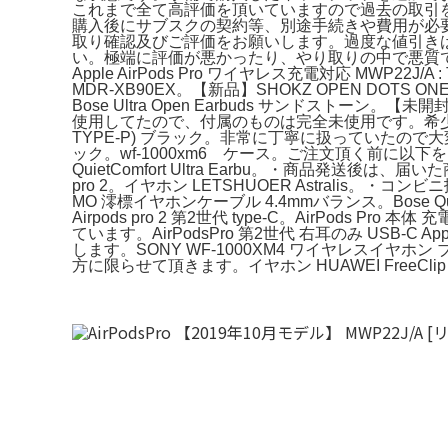
これまで全て高評価を頂いていますので過去の取引
購入後にサブスクの契約等、別途手続きや費用が必
取り確認及びご評価をお願いします。過度な値引き
い。極端に評価が悪かったり、やり取りの中で悪質
Apple AirPods Pro ワイヤレス充電対応 MWP22
MDR-XB90EX。【新品】SHOKZ OPEN D
Bose Ultra Open Earbuds サンドス
使用してたので、付属のものは完全未使用です。希少 モト
TYPE-P) ブラック。非常に丁寧に扱っていたので大
ック。wf-1000xm6 ケース。ご注文頂く前に以下
QuietComfort Ultra Earbu。・商品発
pro 2。イヤホン LETSHUOER Astrali
MO 澪標イヤホンケーブル 4.4mmバランス。Bose Q
Airpods pro 2 第2世代 type-C。Air
ています。AirPodsPro 第2世代 右耳のみ USB-C
します。SONY WF-1000XM4 ワイヤレスイヤ
方に限らせて頂きます。イヤホン HUAWEI FreeClip