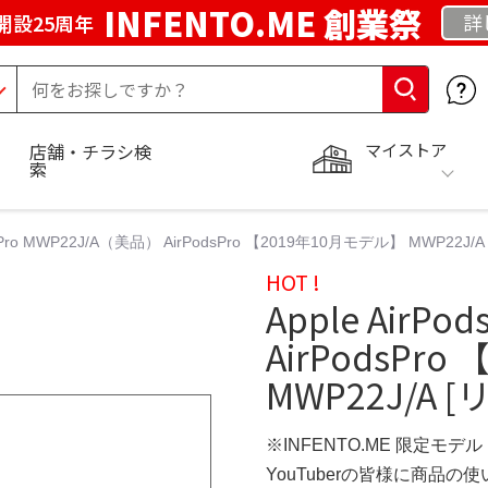
INFENTO.ME 創業祭
詳
開設25周年
マイストア
店舗・チラシ検
索
ods Pro MWP22J/A（美品） AirPodsPro 【2019年10月モデル】 MWP2
HOT !
Apple AirP
AirPodsPr
MWP22J/A
※INFENTO.ME 限定モデル
YouTuberの皆様に商品