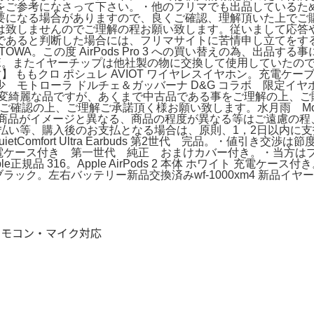
をご参考になさって下さい。・他のフリマでも出品しているた
要になる場合がありますので、良くご確認、理解頂いた上でご
は致しませんのでご理解の程お願い致します。従いまして応答
であると判断した場合には、フリマサイトに苦情申し立てをす
J/A : TOWA。この度 AirPods Pro 3 への買い替えの為、出品
OTS ONE。またイヤーチップは他社製の物に交換して使用してい
トーン。【未開封】 ももクロ ポシュレ AVIOT ワイヤレスイヤホン
ローラ ドルチェ＆ガッバーナ D&G コラボ 限定イヤホン S20
変綺麗な品ですが、あくまで中古品である事をご理解の上、ご購入をお願い
をご確認の上、ご理解ご承諾頂く様お願い致します。水月雨 MoonDr
送後は、届いた商品がイメージと異なる、商品の程度が異なる等はご遠慮の程、
s。・コンビニ払い等、購入後のお支払となる場合は、原則、1，2日以内に
uietComfort Ultra Earbuds 第2世代 完品。・値
Pods Pro 本体 充電ケース付き 第一世代 純正 おまけカバー付
 Apple正規品 316。Apple AirPods 2 本体 ホワイト
ホン ブラック。左右バッテリー新品交換済みwf-1000xm4 新