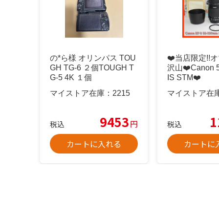
の*ら様 オリンパス TOU
❤️当店限定!!
GH TG-6 ２個TOUGH T
沢山❤️Canon 
G-5 4K １個
IS STM❤️
マイストア在庫：
2215
マイストア在
9453
1
円
税込
税込
カートに入れる
カートに