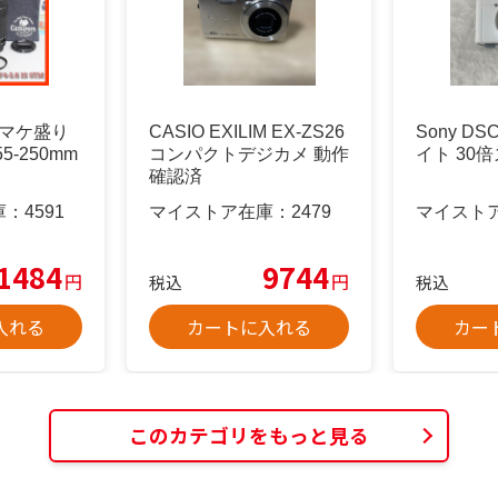
オマケ盛り
CASIO EXILIM EX-ZS26
Sony DS
55-250mm
コンパクトデジカメ 動作
イト 30
確認済
庫：
4591
マイストア在庫：
2479
マイスト
1484
9744
円
円
税込
税込
入れる
カートに入れる
カー
このカテゴリをもっと見る