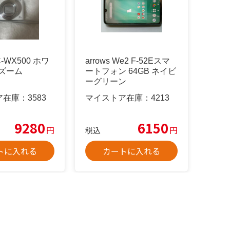
C-WX500 ホワ
arrows We2 F-52Eスマ
倍ズーム
ートフォン 64GB ネイビ
ーグリーン
ア在庫：
3583
マイストア在庫：
4213
9280
6150
円
円
税込
トに入れる
カートに入れる