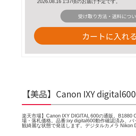
2026.08.16 1:37頃のお届け予定です。
受け取り方法・送料につ
カートに入れ
【美品】Canon IXY digita
楽天市場】Canon IXY DIGITAL 600の通販。B1880 
場・落札価格。品番:ixy digital600動作確認済み
観綺麗な状態で発送します。デジタルカメラ Nikon D300/A