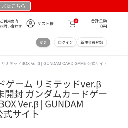
しくは
こちら
合計金額
ご利用案内
0
ゲスト様
0円
お問い合わせ
変更
ログイン
新規会員登録
ッドBOX Ver.β | GUNDAM CARD GAME 公式サイト
ゲーム リミテッドver.β
新品未開封 ガンダムカードゲー
 Ver.β | GUNDAM
E 公式サイト