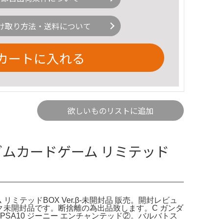
け取り方法・送料について
カートに入れる
欲しいものリストに追加
ンダムカードゲーム リミテッド
 リミテッドBOX Ver.β-未開封品 販売。開封レビュ
ンク未開封品です。断捨離の為出品致します。C ガンダ
ラ様 PSA10 ジーニー エンチャンテッド②。バルバトス