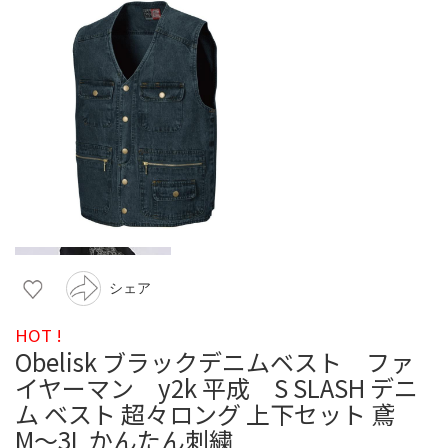
シェア
HOT !
Obelisk ブラックデニムベスト ファ
イヤーマン y2k 平成 S SLASH デニ
ム ベスト 超々ロング 上下セット 鳶
M〜3L かんたん刺繍