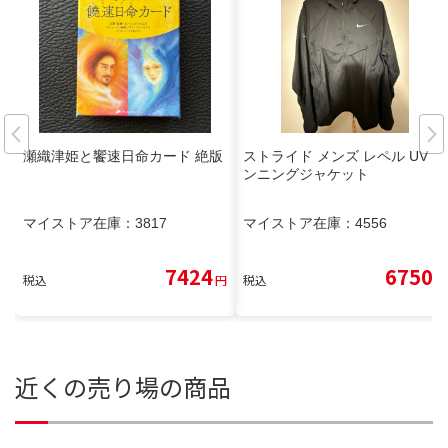
瀬織津姫と饗速日命カード 絶版
ストライド メンズ レペル UV ラ
ンニングジャケット
マイストア在庫：
3817
マイストア在庫：
4556
7424
6750
税込
円
税込
円
近くの売り場の商品