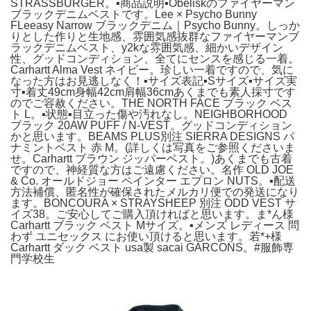
STRASSBURGER。▪️商品説明▪️Obeliskのファイヤーマン
ブラックデニムベストです。Lee × Psycho Bunny
FLeeasy Narrow ブラックデニム｜Psycho Bunny。しっか
りとした作りと生地感、雰囲気感抜群なファイヤーマンブ
ラックデニムベスト、y2kな雰囲気感、細かいデザイン
性、グッドコンディション、全てにセンスを感じる一着。
Carhartt Alma Vest ネイビー。珍しい一着ですので、気に
なった方はお見逃しなく！▪️サイズ表記▪️Sサイズ▪️サイズ実
寸▪️着丈49cm身幅42cm肩幅36cmあくまでも素人採寸です
のでご容赦ください。THE NORTH FACE ブラック ベス
ト L。▪️状態▪️目立った傷や汚れなし。NEIGHBORHOOD
ブラック 20AW PUFF / N-VEST。グッドコンディション
かと思います。BEAMS PLUS別注 SIERRA DESIGNS パ
ナミントベスト 赤 M。(詳しくは写真をご参照くださいま
せ。Carhartt ブラウン ジッパーベスト。)あくまでも古着
ですので、神経質な方はご遠慮ください。名作 OLD JOE
& Co. オールドジョー ペインター エプロン NUTS。▪️配送
方法補償、匿名性が確保されたメルカリ便での発送になり
ます。BONCOURA × STRAYSHEEP 別注 ODD VEST サ
イズ38。ご安心してご購入頂ければと思います。ま*ん様
Carhartt ブラック ベスト Mサイズ。▪️メンズ レディース 問
わず ユニセックス にお使い頂けると思います。若*+様
Carhartt ダック ベスト usa製 sacai GARCONS。#服飾専
門学校生