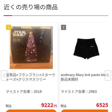
近くの売り場の商品
超美品⭐︎フランフラン×スターウ
andmary Mary knit pants black
ォーズ⭐︎クリスマスツリー
新品未開封
マイストア在庫：
2518
マイストア在庫：
2963
9222
6525
税込
円
税込
円