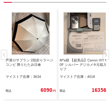
芦屋ロサブラン 2段折りラージ
M*a様 【超美品】Canon IXY 62
コンビ 降りたたみ日傘
0F シルバー デジカメ✡元箱入
りフ
マイストア在庫：
3634
マイストア在庫：
4018
6090
16356
税込
円
税込
円